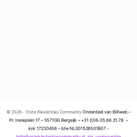
© 2026 - Onze Kleuterklas Community
Onderdeel van BIXweb –
Pr. Ireneplein 17 – 5571GG Bergeijk – +31 (0)6-35.66.31.78 –
kvk 17230456 – btw NL001528501B07 -
hallo@onzekleuterklascommunity.nl
alg. voorwaarden