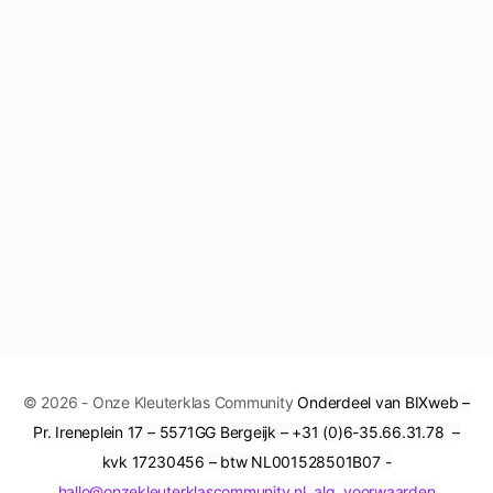
© 2026 - Onze Kleuterklas Community
Onderdeel van BIXweb –
Pr. Ireneplein 17 – 5571GG Bergeijk – +31 (0)6-35.66.31.78 –
kvk 17230456 – btw NL001528501B07 -
hallo@onzekleuterklascommunity.nl
alg. voorwaarden