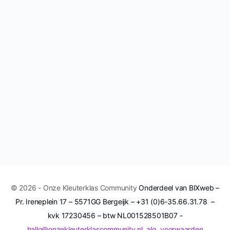
© 2026 - Onze Kleuterklas Community
Onderdeel van BIXweb –
Pr. Ireneplein 17 – 5571GG Bergeijk – +31 (0)6-35.66.31.78 –
kvk 17230456 – btw NL001528501B07 -
hallo@onzekleuterklascommunity.nl
alg. voorwaarden